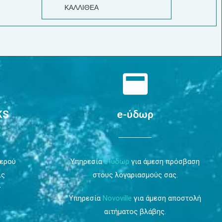
ΚΑΛΛΙΘΕΑ
KS
e-ύδωρ
Νερού
Υπηρεσία
e-ύδωρ
για άμεση πρόσβαση
ις
στους λογαριασμούς σας.
ν
Υπηρεσία
Novoville
για άμεση αποστολή
αιτήματος βλάβης.