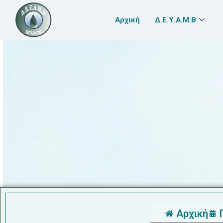
Αρχική
Δ.Ε.Υ.Α.Μ.Β
Αρχική