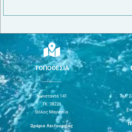
ΤΟΠΟΘΕΣΙΑ
Κωνσταντά 141
Τηλ: 2
ΤΚ: 38221
E-
Βόλος Μαγνησία
Γ
Ωράριο Λειτουργίας