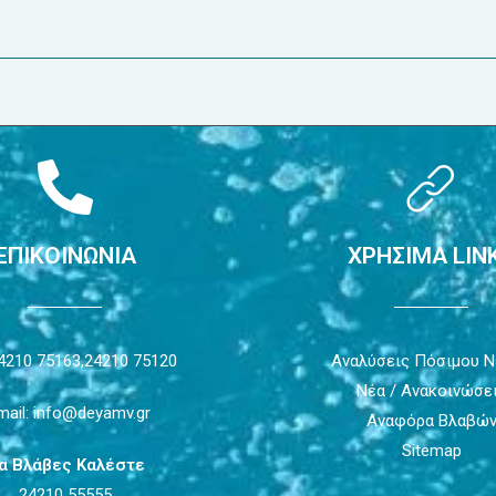
ΕΠΙΚΟΙΝΩΝΙΑ
ΧΡΗΣΙΜΑ LIN
4210 75163,
24210 75120
Αναλύσεις Πόσιμου 
Νέα / Ανακοινώσε
mail: info@deyamv.gr
Αναφόρα Βλαβώ
Sitemap
ια Βλάβες Καλέστε
24210 55555