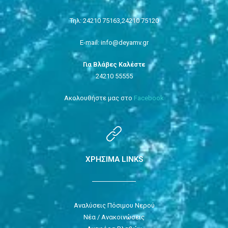
Τηλ: 24210 75163,
24210 75120
E-mail: info@deyamv.gr
Για Βλάβες Καλέστε
24210 55555
Ακολουθήστε μας στο
Facebook
ΧΡΗΣΙΜΑ LINKS
Αναλύσεις Πόσιμου Νερού
Νέα / Ανακοινώσεις