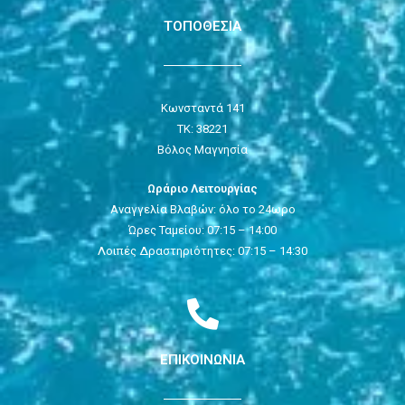
ΤΟΠΟΘΕΣΙΑ
Κωνσταντά 141
ΤΚ: 38221
Βόλος Μαγνησία
Ωράριο Λειτουργίας
Αναγγελία Βλαβών: όλο το 24ωρο
Ώρες Ταμείου: 07:15 – 14:00
Λοιπές Δραστηριότητες: 07:15 – 14:30
ΕΠΙΚΟΙΝΩΝΙΑ