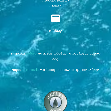
Αναφόρα Βλαβών
Sitemap
e-ύδωρ
Υπηρεσία
e-ύδωρ
για άμεση πρόσβαση στους λογαριασμούς
σας.
Υπηρεσία
Novoville
για άμεση αποστολή αιτήματος βλάβης.