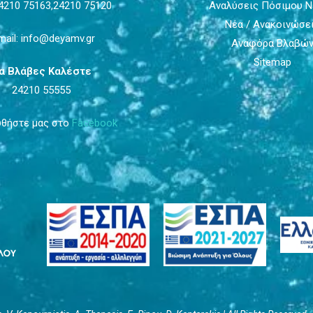
4210 75163,
24210 75120
Αναλύσεις Πόσιμου 
Νέα / Ανακοινώσε
mail: info@deyamv.gr
Αναφόρα Βλαβώ
Sitemap
ια Βλάβες Καλέστε
24210 55555
θήστε μας στο
Facebook