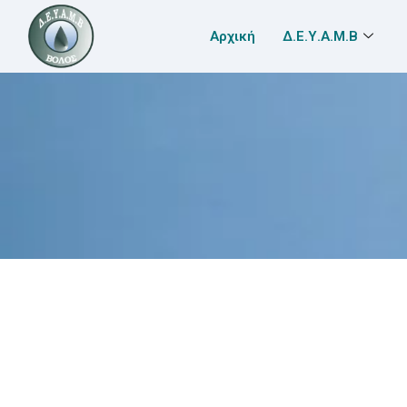
Αρχική
Δ.Ε.Υ.Α.Μ.Β