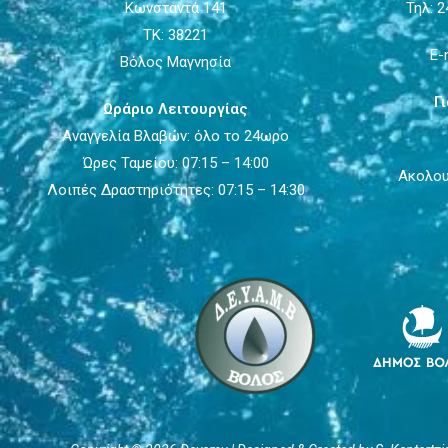
Κωνσταντά 141
Τηλ: 2
ΤΚ: 38221
E-
Βόλος Μαγνησία
Γ
Ωράριο Λειτουργίας
Αναγγελία Βλαβών: όλο το 24ωρο
Ώρες Ταμείου: 07:15 – 14:00
Ακολου
Λοιπές Δραστηριότητες: 07:15 – 14:30