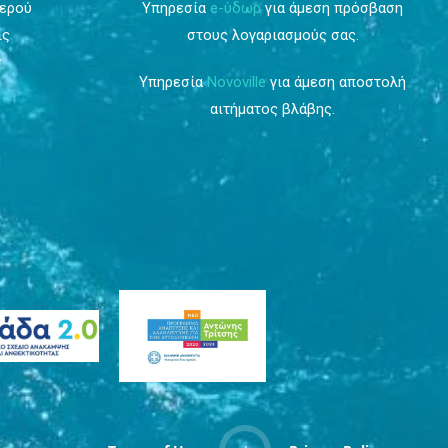
Νερού
Υπηρεσία
e-ύδωρ
για άμεση πρόσβαση
ις
στους λογαριασμούς σας.
ν
Υπηρεσία
Novoville
για άμεση αποστολή
αιτήματος βλάβης.