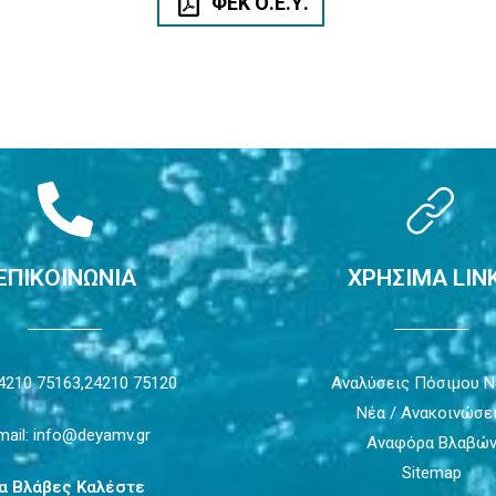
ΦΕΚ Ο.Ε.Υ.
ΕΠΙΚΟΙΝΩΝΙΑ
ΧΡΗΣΙΜΑ LIN
4210 75163,
24210 75120
Αναλύσεις Πόσιμου 
Νέα / Ανακοινώσε
mail: info@deyamv.gr
Αναφόρα Βλαβώ
Sitemap
ια Βλάβες Καλέστε