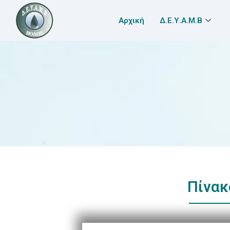
Αρχική
Δ.Ε.Υ.Α.Μ.Β
Πίνακ