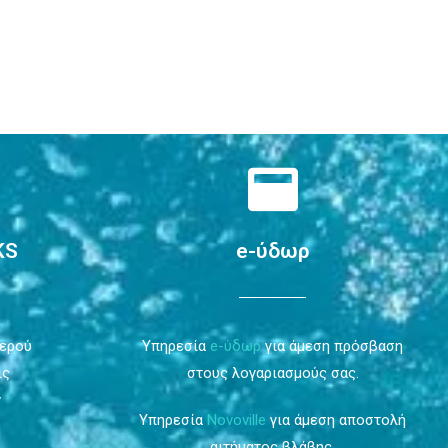
KS
e-ύδωρ
Νερού
Υπηρεσία
e-ύδωρ
για άμεση πρόσβαση
ις
στους λογαριασμούς σας.
ν
Υπηρεσία
Novoville
για άμεση αποστολή
αιτήματος βλάβης.