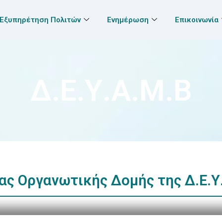
Εξυπηρέτηση Πολιτών
Ενημέρωση
Επικοινωνία
Δ.Ε.Υ.Α.Μ.Β
ας Οργανωτικής Δομής της Δ.Ε.Υ