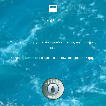
e-ύδωρ
Υπηρεσία
e-ύδωρ
για άμεση πρόσβαση στους λογαριασμούς
σας.
Υπηρεσία
Novoville
για άμεση αποστολή αιτήματος βλάβης.