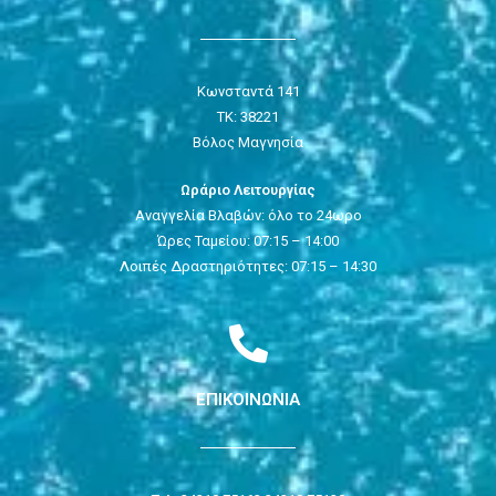
Κωνσταντά 141
ΤΚ: 38221
Βόλος Μαγνησία
Ωράριο Λειτουργίας
Αναγγελία Βλαβών: όλο το 24ωρο
Ώρες Ταμείου: 07:15 – 14:00
Λοιπές Δραστηριότητες: 07:15 – 14:30
ΕΠΙΚΟΙΝΩΝΙΑ