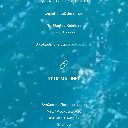
Τηλ: 24210 75163,
24210 75120
E-mail: info@deyamv.gr
Για Βλάβες Καλέστε
24210 55555
Ακολουθήστε μας στο
Facebook
ΧΡΗΣΙΜΑ LINKS
Αναλύσεις Πόσιμου Νερού
Νέα / Ανακοινώσεις
Αναφόρα Βλαβών
Sitemap