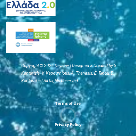
Copyright © 2026 Deyamv | Designed & Created by S.
Kantartzis, V. Kapourniotis, Α. Thanasis, E. Rinou, D.
Kantarakis | All Rights Reserved
Terms of Use
/
Privacy Policy