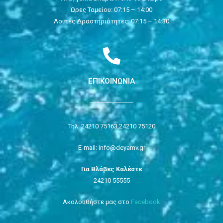
Ώρες Ταμείου: 07:15 – 14:00
Λοιπές Δραστηριότητες: 07:15 – 14:30
ΕΠΙΚΟΙΝΩΝΙΑ
Τηλ: 24210 75163,
24210 75120
E-mail: info@deyamv.gr
Για Βλάβες Καλέστε
24210 55555
Ακολουθήστε μας στο
Facebook