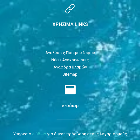
ΧΡΗΣΙΜΑ LINKS
Αναλύσεις Πόσιμου Νερού
Νέα / Ανακοινώσεις
Αναφόρα Βλαβών
Sitemap
e-ύδωρ
Υπηρεσία
e-ύδωρ
για άμεση πρόσβαση στους λογαριασμούς