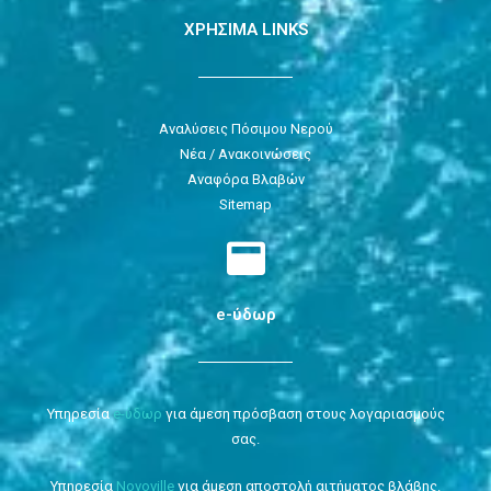
ΧΡΗΣΙΜΑ LINKS
Αναλύσεις Πόσιμου Νερού
Νέα / Ανακοινώσεις
Αναφόρα Βλαβών
Sitemap
e-ύδωρ
Υπηρεσία
e-ύδωρ
για άμεση πρόσβαση στους λογαριασμούς
σας.
Υπηρεσία
Novoville
για άμεση αποστολή αιτήματος βλάβης.