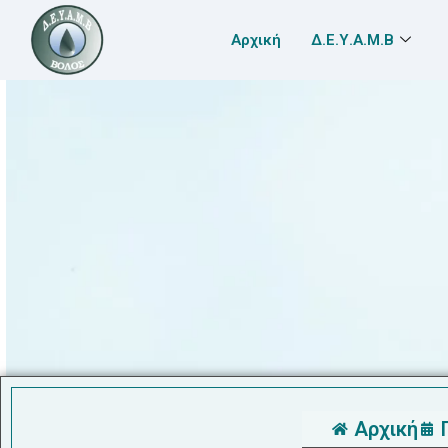
Αρχική
Δ.Ε.Υ.Α.Μ.Β
Αρχική