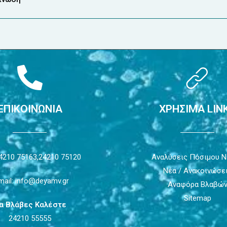
ΕΠΙΚΟΙΝΩΝΙΑ
ΧΡΗΣΙΜΑ LIN
4210 75163,
24210 75120
Αναλύσεις Πόσιμου 
Νέα / Ανακοινώσε
mail: info@deyamv.gr
Αναφόρα Βλαβώ
Sitemap
ια Βλάβες Καλέστε
24210 55555