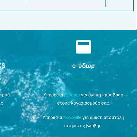
KS
e-ύδωρ
Νερού
Υπηρεσία
e-ύδωρ
για άμεση πρόσβαση
ις
στους λογαριασμούς σας.
ν
Υπηρεσία
Novoville
για άμεση αποστολή
αιτήματος βλάβης.