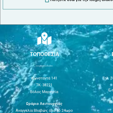
ΤΟΠΟΘΕΣΙΑ
Κωνσταντά 141
Τηλ: 2
ΤΚ: 38221
E-
Βόλος Μαγνησία
Γ
Ωράριο Λειτουργίας
Αναγγελία Βλαβών: όλο το 24ωρο