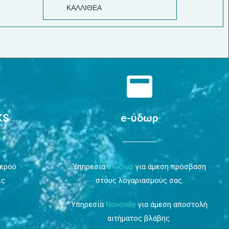
ΚΑΛΛΙΘΕΑ
KS
e-ύδωρ
Νερού
Υπηρεσία
e-ύδωρ
για άμεση πρόσβαση
ις
στους λογαριασμούς σας.
ν
Υπηρεσία
Novoville
για άμεση αποστολή
αιτήματος βλάβης.