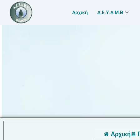
Αρχική
Δ.Ε.Υ.Α.Μ.Β
Αρχική