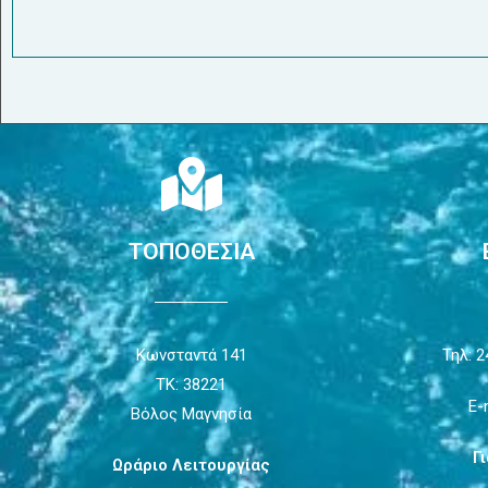
ΤΟΠΟΘΕΣΙΑ
Κωνσταντά 141
Τηλ: 2
ΤΚ: 38221
E-
Βόλος Μαγνησία
Γ
Ωράριο Λειτουργίας