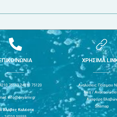
ΕΠΙΚΟΙΝΩΝΙΑ
ΧΡΗΣΙΜΑ LIN
4210 75163,
24210 75120
Αναλύσεις Πόσιμου 
Νέα / Ανακοινώσε
mail: info@deyamv.gr
Αναφόρα Βλαβώ
Sitemap
ια Βλάβες Καλέστε
24210 55555