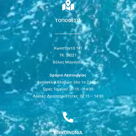
ΤΟΠΟΘΕΣΙΑ
Κωνσταντά 141
ΤΚ: 38221
Βόλος Μαγνησία
Ωράριο Λειτουργίας
Αναγγελία Βλαβών: όλο το 24ωρο
Ώρες Ταμείου: 07:15 – 14:00
Λοιπές Δραστηριότητες: 07:15 – 14:30
ΕΠΙΚΟΙΝΩΝΙΑ