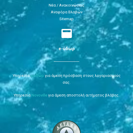
Νέα / Ανακοινώσεις
Αναφόρα Βλαβών
Sitemap
e-ύδωρ
Υπηρεσία
e-ύδωρ
για άμεση πρόσβαση στους λογαριασμούς
σας.
Υπηρεσία
Novoville
για άμεση αποστολή αιτήματος βλάβης.