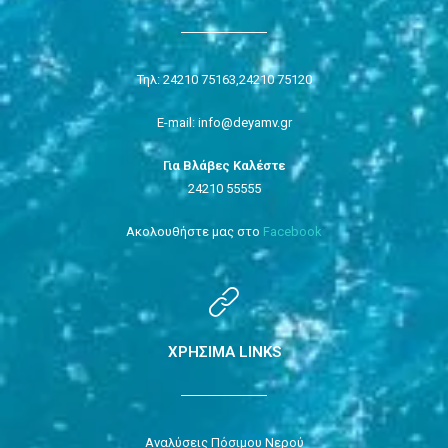
Τηλ: 24210 75163,
24210 75120
E-mail: info@deyamv.gr
Για Βλάβες Καλέστε
24210 55555
Ακολουθήστε μας στο
Facebook
ΧΡΗΣΙΜΑ LINKS
Αναλύσεις Πόσιμου Νερού