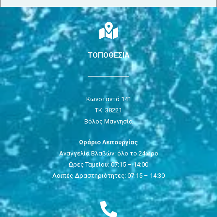
ΤΟΠΟΘΕΣΙΑ
Κωνσταντά 141
ΤΚ: 38221
Βόλος Μαγνησία
Ωράριο Λειτουργίας
Αναγγελία Βλαβών: όλο το 24ωρο
Ώρες Ταμείου: 07:15 – 14:00
Λοιπές Δραστηριότητες: 07:15 – 14:30