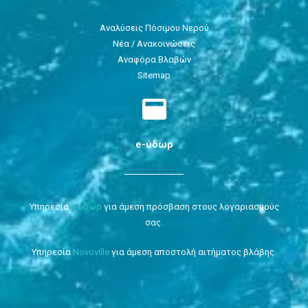
Αναλύσεις Πόσιμου Νερού
Νέα / Ανακοινώσεις
Αναφόρα Βλαβών
Sitemap
e-ύδωρ
Υπηρεσία
e-ύδωρ
για άμεση πρόσβαση στους λογαριασμούς
σας.
Υπηρεσία
Novoville
για άμεση αποστολή αιτήματος βλάβης.