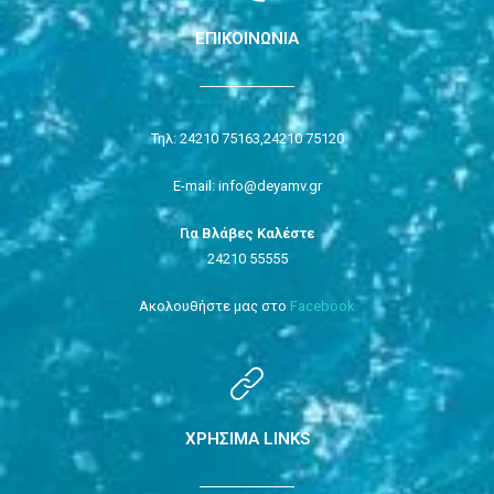
ΕΠΙΚΟΙΝΩΝΙΑ
Τηλ: 24210 75163,
24210 75120
E-mail: info@deyamv.gr
Για Βλάβες Καλέστε
24210 55555
Ακολουθήστε μας στο
Facebook
ΧΡΗΣΙΜΑ LINKS