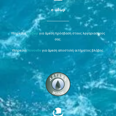
e-ύδωρ
Υπηρεσία
e-ύδωρ
για άμεση πρόσβαση στους λογαριασμούς
σας.
Υπηρεσία
Novoville
για άμεση αποστολή αιτήματος βλάβης.