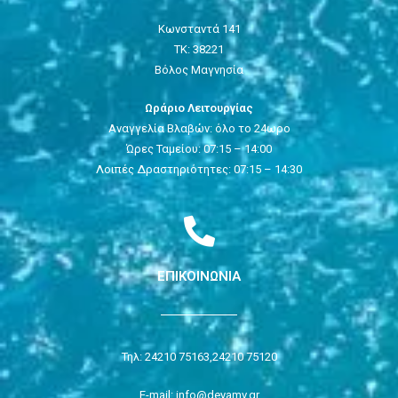
Κωνσταντά 141
ΤΚ: 38221
Βόλος Μαγνησία
Ωράριο Λειτουργίας
Αναγγελία Βλαβών: όλο το 24ωρο
Ώρες Ταμείου: 07:15 – 14:00
Λοιπές Δραστηριότητες: 07:15 – 14:30
ΕΠΙΚΟΙΝΩΝΙΑ
Τηλ: 24210 75163,
24210 75120
E-mail: info@deyamv.gr