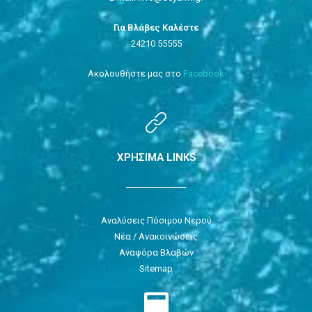
Για Βλάβες Καλέστε
24210 55555
Ακολουθήστε μας στο
Facebook
ΧΡΗΣΙΜΑ LINKS
Αναλύσεις Πόσιμου Νερού
Νέα / Ανακοινώσεις
Αναφόρα Βλαβών
Sitemap