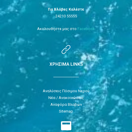
Για Βλάβες Καλέστε
24210 55555
Ακολουθήστε μας στο
Facebook
ΧΡΗΣΙΜΑ LINKS
Αναλύσεις Πόσιμου Νερού
Νέα / Ανακοινώσεις
Αναφόρα Βλαβών
Sitemap