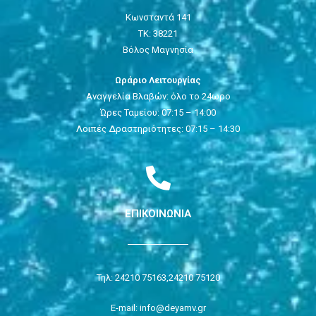
Κωνσταντά 141
ΤΚ: 38221
Βόλος Μαγνησία
Ωράριο Λειτουργίας
Αναγγελία Βλαβών: όλο το 24ωρο
Ώρες Ταμείου: 07:15 – 14:00
Λοιπές Δραστηριότητες: 07:15 – 14:30
ΕΠΙΚΟΙΝΩΝΙΑ
Τηλ: 24210 75163,
24210 75120
E-mail: info@deyamv.gr