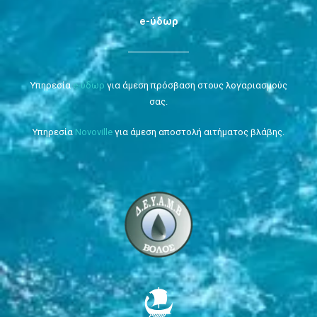
e-ύδωρ
Υπηρεσία
e-ύδωρ
για άμεση πρόσβαση στους λογαριασμούς
σας.
Υπηρεσία
Novoville
για άμεση αποστολή αιτήματος βλάβης.