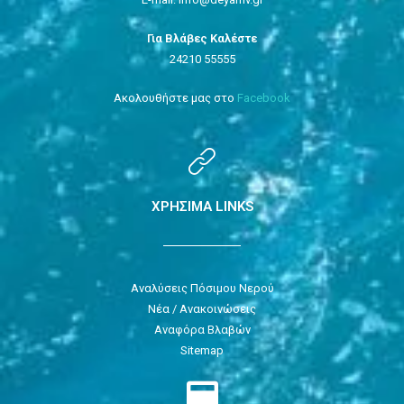
Για Βλάβες Καλέστε
24210 55555
Ακολουθήστε μας στο
Facebook
ΧΡΗΣΙΜΑ LINKS
Αναλύσεις Πόσιμου Νερού
Νέα / Ανακοινώσεις
Αναφόρα Βλαβών
Sitemap