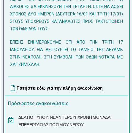
ΔIAKOΠEΣ ΘA EKKINHΣOYN THN TETAPTH, ΩΣTE NA ΔOΘEI
XPONOΣ ΔYO HMEPΩN (ΔEYTEPA 16/01 KAI TPITH 17/01)
ΣTOYΣ YΠOXPEOYΣ KATANAΛΩTEΣ ΠPOΣ TAKTOΠOIHΣH
TΩN OΦEIΛΩN TOYΣ.
EΠIΣHΣ ENHMEPΩNOYME OTI AΠO THN TPITH 17
IANOYAPIOY, ΘA ΛEITOYPΓEI TO TAMEIO THΣ ΔEYAMB
ΣTHN NEAΠOΛH, ΣΤΗ ΣΥΜΒΟΛΗ ΤΩΝ ΟΔΩΝ ΝΟΤΑΡΑ ΜΕ
ΧΑΤΖΗΜΙΧΑΛΗ.
Πατήστε εδώ για την πλήρη ανακοίνωση
Πρόσφατες ανακοινώσεις
ΔΕΛΤΙΟ ΤΥΠΟΥ: ΝΕΑ ΥΠΕΡΣΥΓΧΡΟΝΗ ΜΟΝΑΔΑ
ΕΠΕΞΕΡΓΑΣΙΑΣ ΠΟΣΙΜΟΥ ΝΕΡΟΥ