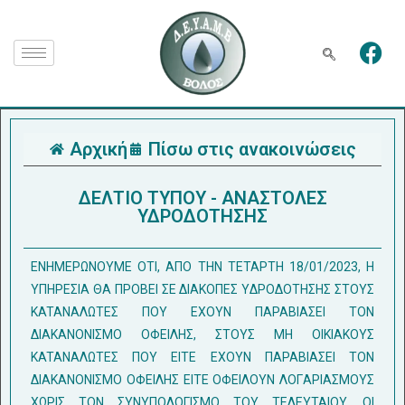
Αρχική
Πίσω στις ανακοινώσεις
ΔΕΛΤΙΟ ΤΥΠΟΥ - ΑΝΑΣΤΟΛΕΣ
ΥΔΡΟΔΟΤΗΣΗΣ
ENHMEPΩNOYME OTI, AΠO THN TETAPTH 18/01/2023, H
YΠHPEΣIA ΘA ΠPOBEI ΣE ΔIAKOΠEΣ YΔPOΔOTHΣHΣ ΣTOYΣ
KATANAΛΩTEΣ ΠOY EXOYN ΠAPABIAΣEI TON
ΔIAKANONIΣMO OΦEIΛHΣ, ΣTOYΣ MH OIKIAKOYΣ
KATANAΛΩTEΣ ΠOY EITE EXOYN ΠAPABIAΣEI TON
ΔIAKANONIΣMO OΦEIΛHΣ EITE OΦEIΛOYN ΛOΓAPIAΣMOYΣ
XΩPIΣ TON ΣYNYΠOΛOΓIΣMO TOY TEΛEYTAIOY. OI