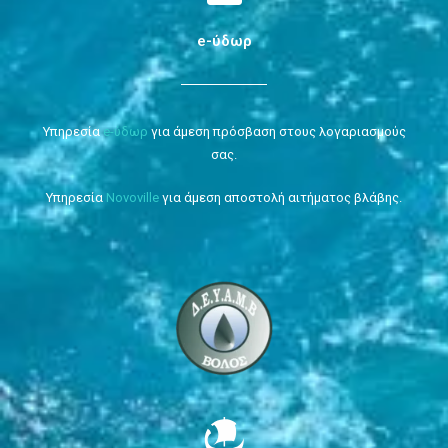
e-ύδωρ
Υπηρεσία
e-ύδωρ
για άμεση πρόσβαση στους λογαριασμούς
σας.
Υπηρεσία
Novoville
για άμεση αποστολή αιτήματος βλάβης.