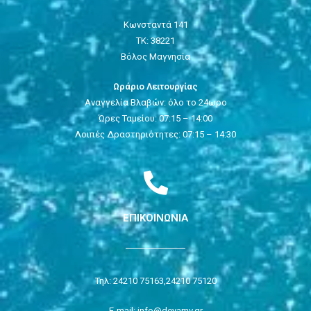
Κωνσταντά 141
ΤΚ: 38221
Βόλος Μαγνησία
Ωράριο Λειτουργίας
Αναγγελία Βλαβών: όλο το 24ωρο
Ώρες Ταμείου: 07:15 – 14:00
Λοιπές Δραστηριότητες: 07:15 – 14:30
ΕΠΙΚΟΙΝΩΝΙΑ
Τηλ: 24210 75163,
24210 75120
E-mail: info@deyamv.gr