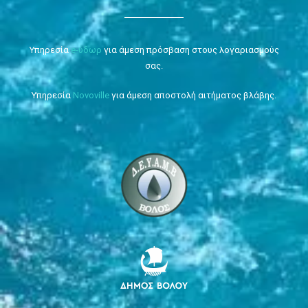
Υπηρεσία
e-ύδωρ
για άμεση πρόσβαση στους λογαριασμούς
σας.
Υπηρεσία
Novoville
για άμεση αποστολή αιτήματος βλάβης.