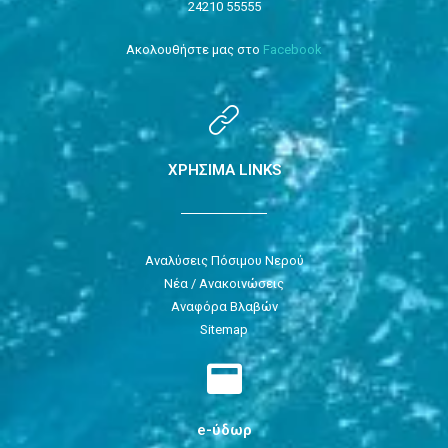
24210 55555
Ακολουθήστε μας στο
Facebook
ΧΡΗΣΙΜΑ LINKS
Αναλύσεις Πόσιμου Νερού
Νέα / Ανακοινώσεις
Αναφόρα Βλαβών
Sitemap
e-ύδωρ