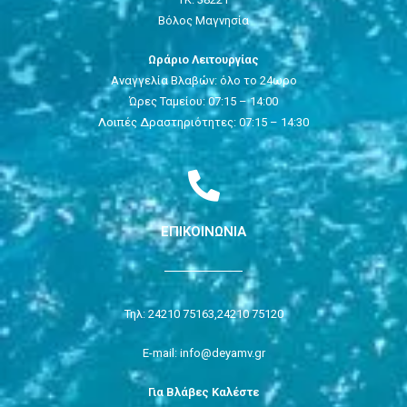
Βόλος Μαγνησία
Ωράριο Λειτουργίας
Αναγγελία Βλαβών: όλο το 24ωρο
Ώρες Ταμείου: 07:15 – 14:00
Λοιπές Δραστηριότητες: 07:15 – 14:30
ΕΠΙΚΟΙΝΩΝΙΑ
Τηλ: 24210 75163,
24210 75120
E-mail: info@deyamv.gr
Για Βλάβες Καλέστε