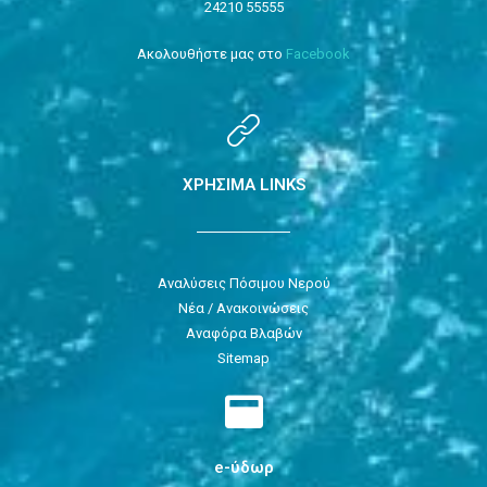
24210 55555
Ακολουθήστε μας στο
Facebook
ΧΡΗΣΙΜΑ LINKS
Αναλύσεις Πόσιμου Νερού
Νέα / Ανακοινώσεις
Αναφόρα Βλαβών
Sitemap
e-ύδωρ