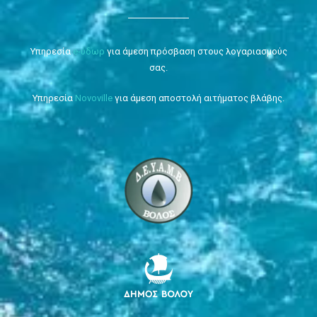
Υπηρεσία
e-ύδωρ
για άμεση πρόσβαση στους λογαριασμούς
σας.
Υπηρεσία
Novoville
για άμεση αποστολή αιτήματος βλάβης.