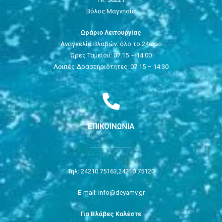
Βόλος Μαγνησία
Ωράριο Λειτουργίας
Αναγγελία Βλαβών: όλο το 24ωρο
Ώρες Ταμείου: 07:15 – 14:00
Λοιπές Δραστηριότητες: 07:15 – 14:30
ΕΠΙΚΟΙΝΩΝΙΑ
Τηλ: 24210 75163,
24210 75120
E-mail: info@deyamv.gr
Για Βλάβες Καλέστε