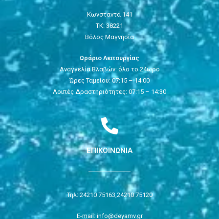
Κωνσταντά 141
ΤΚ: 38221
Βόλος Μαγνησία
Ωράριο Λειτουργίας
Αναγγελία Βλαβών: όλο το 24ωρο
Ώρες Ταμείου: 07:15 – 14:00
Λοιπές Δραστηριότητες: 07:15 – 14:30
ΕΠΙΚΟΙΝΩΝΙΑ
Τηλ: 24210 75163,
24210 75120
E-mail: info@deyamv.gr