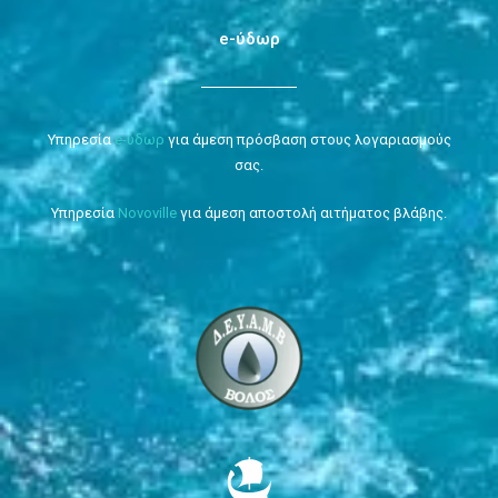
e-ύδωρ
Υπηρεσία
e-ύδωρ
για άμεση πρόσβαση στους λογαριασμούς
σας.
Υπηρεσία
Novoville
για άμεση αποστολή αιτήματος βλάβης.