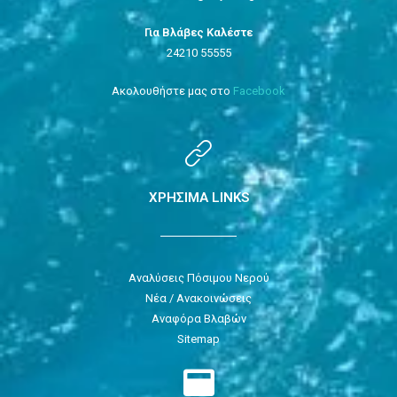
Για Βλάβες Καλέστε
24210 55555
Ακολουθήστε μας στο
Facebook
ΧΡΗΣΙΜΑ LINKS
Αναλύσεις Πόσιμου Νερού
Νέα / Ανακοινώσεις
Αναφόρα Βλαβών
Sitemap