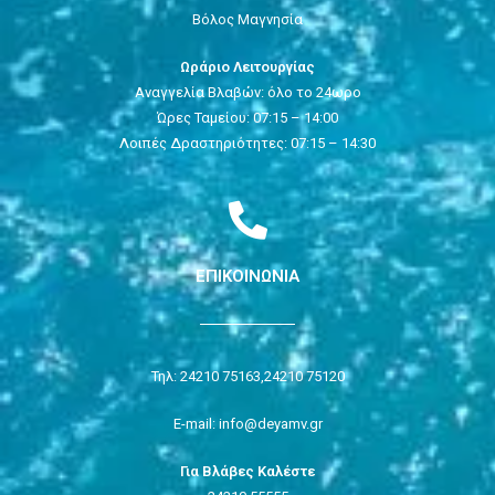
Βόλος Μαγνησία
Ωράριο Λειτουργίας
Αναγγελία Βλαβών: όλο το 24ωρο
Ώρες Ταμείου: 07:15 – 14:00
Λοιπές Δραστηριότητες: 07:15 – 14:30
ΕΠΙΚΟΙΝΩΝΙΑ
Τηλ: 24210 75163,
24210 75120
E-mail: info@deyamv.gr
Για Βλάβες Καλέστε