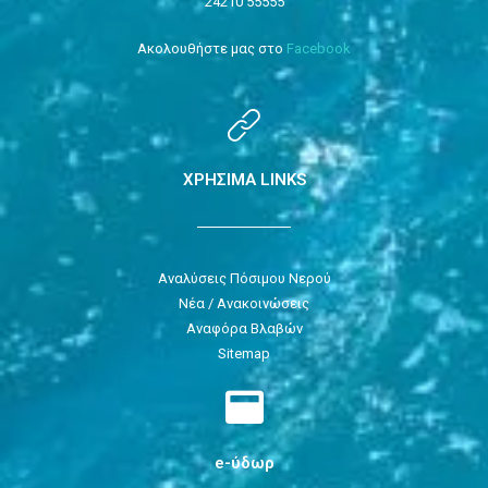
24210 55555
Ακολουθήστε μας στο
Facebook
ΧΡΗΣΙΜΑ LINKS
Αναλύσεις Πόσιμου Νερού
Νέα / Ανακοινώσεις
Αναφόρα Βλαβών
Sitemap
e-ύδωρ