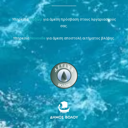
Υπηρεσία
e-ύδωρ
για άμεση πρόσβαση στους λογαριασμούς
σας.
Υπηρεσία
Novoville
για άμεση αποστολή αιτήματος βλάβης.