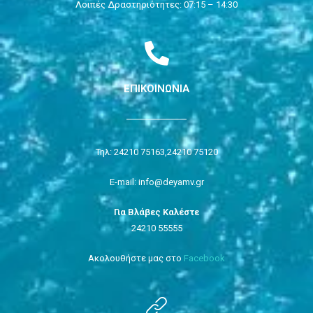
Λοιπές Δραστηριότητες: 07:15 – 14:30
ΕΠΙΚΟΙΝΩΝΙΑ
Τηλ: 24210 75163,
24210 75120
E-mail: info@deyamv.gr
Για Βλάβες Καλέστε
24210 55555
Ακολουθήστε μας στο
Facebook