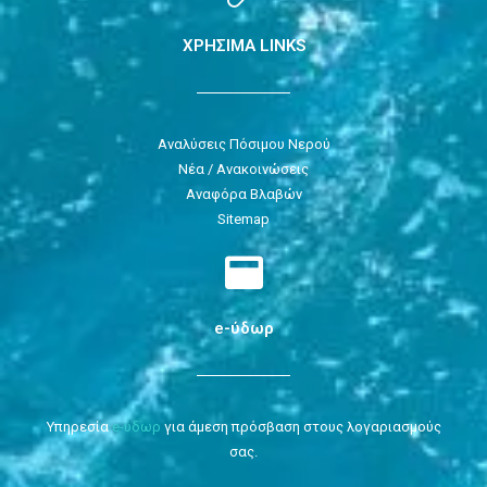
ΧΡΗΣΙΜΑ LINKS
Αναλύσεις Πόσιμου Νερού
Νέα / Ανακοινώσεις
Αναφόρα Βλαβών
Sitemap
e-ύδωρ
Υπηρεσία
e-ύδωρ
για άμεση πρόσβαση στους λογαριασμούς
σας.