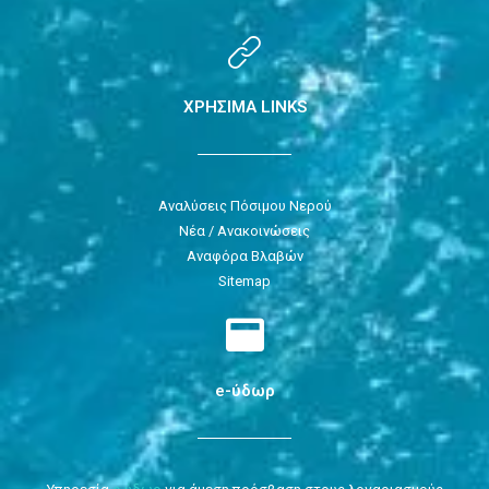
ΧΡΗΣΙΜΑ LINKS
Αναλύσεις Πόσιμου Νερού
Νέα / Ανακοινώσεις
Αναφόρα Βλαβών
Sitemap
e-ύδωρ