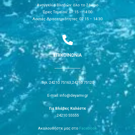
Αναγγελία Βλαβών: όλο το 24ωρο
Ώρες Ταμείου: 07:15 – 14:00
Λοιπές Δραστηριότητες: 07:15 – 14:30
ΕΠΙΚΟΙΝΩΝΙΑ
Τηλ: 24210 75163,
24210 75120
E-mail: info@deyamv.gr
Για Βλάβες Καλέστε
24210 55555
Ακολουθήστε μας στο
Facebook