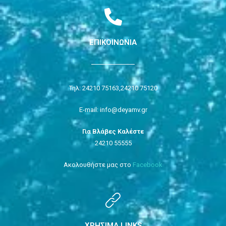
ΕΠΙΚΟΙΝΩΝΙΑ
Τηλ: 24210 75163,
24210 75120
E-mail: info@deyamv.gr
Για Βλάβες Καλέστε
24210 55555
Ακολουθήστε μας στο
Facebook
ΧΡΗΣΙΜΑ LINKS