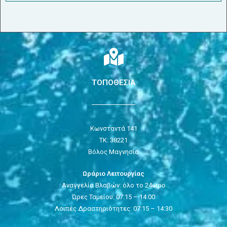
ΤΟΠΟΘΕΣΙΑ
Κωνσταντά 141
ΤΚ: 38221
Βόλος Μαγνησία
Ωράριο Λειτουργίας
Αναγγελία Βλαβών: όλο το 24ωρο
Ώρες Ταμείου: 07:15 – 14:00
Λοιπές Δραστηριότητες: 07:15 – 14:30