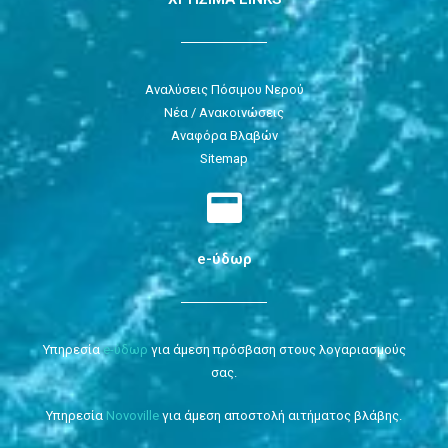
Αναλύσεις Πόσιμου Νερού
Νέα / Ανακοινώσεις
Αναφόρα Βλαβών
Sitemap
e-ύδωρ
Υπηρεσία
e-ύδωρ
για άμεση πρόσβαση στους λογαριασμούς
σας.
Υπηρεσία
Novoville
για άμεση αποστολή αιτήματος βλάβης.