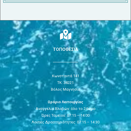
ΤΟΠΟΘΕΣΙΑ
Κωνσταντά 141
ΤΚ: 38221
Βόλος Μαγνησία
Ωράριο Λειτουργίας
Αναγγελία Βλαβών: όλο το 24ωρο
Ώρες Ταμείου: 07:15 – 14:00
Λοιπές Δραστηριότητες: 07:15 – 14:30