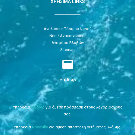
ΧΡΗΣΙΜΑ LINKS
Αναλύσεις Πόσιμου Νερού
Νέα / Ανακοινώσεις
Αναφόρα Βλαβών
Sitemap
e-ύδωρ
Υπηρεσία
e-ύδωρ
για άμεση πρόσβαση στους λογαριασμούς
σας.
Υπηρεσία
Novoville
για άμεση αποστολή αιτήματος βλάβης.