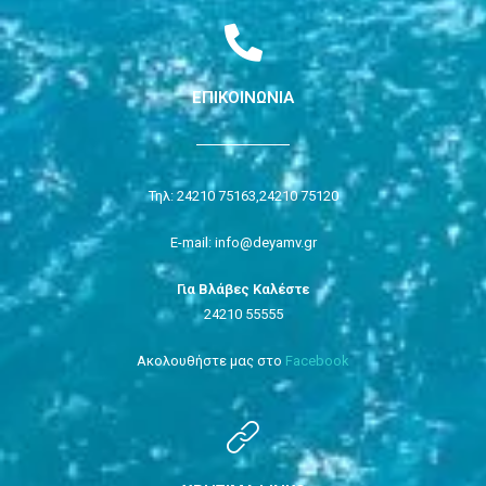
ΕΠΙΚΟΙΝΩΝΙΑ
Τηλ: 24210 75163,
24210 75120
E-mail: info@deyamv.gr
Για Βλάβες Καλέστε
24210 55555
Ακολουθήστε μας στο
Facebook