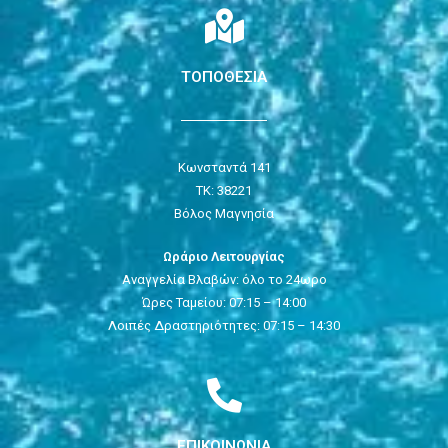
ΤΟΠΟΘΕΣΙΑ
Κωνσταντά 141
ΤΚ: 38221
Βόλος Μαγνησία
Ωράριο Λειτουργίας
Αναγγελία Βλαβών: όλο το 24ωρο
Ώρες Ταμείου: 07:15 – 14:00
Λοιπές Δραστηριότητες: 07:15 – 14:30
ΕΠΙΚΟΙΝΩΝΙΑ