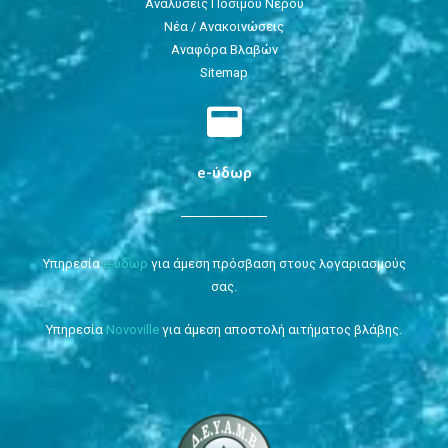
Αναλύσεις Πόσιμου Νερού
Νέα / Ανακοινώσεις
Αναφόρα Βλαβών
Sitemap
e-ύδωρ
Υπηρεσία
e-ύδωρ
για άμεση πρόσβαση στους λογαριασμούς
σας.
Υπηρεσία
Novoville
για άμεση αποστολή αιτήματος βλάβης.