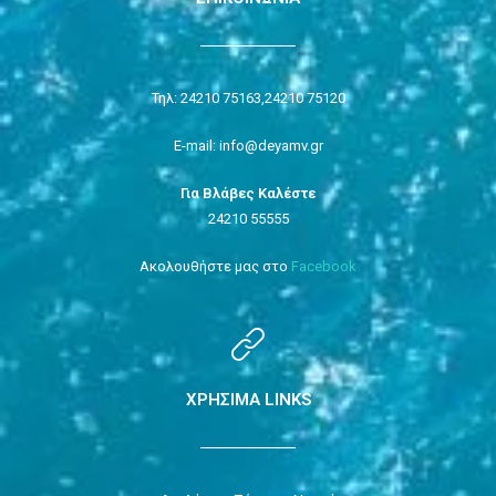
Τηλ: 24210 75163,
24210 75120
E-mail: info@deyamv.gr
Για Βλάβες Καλέστε
24210 55555
Ακολουθήστε μας στο
Facebook
ΧΡΗΣΙΜΑ LINKS