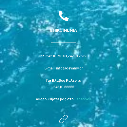
ΕΠΙΚΟΙΝΩΝΙΑ
Τηλ: 24210 75163,
24210 75120
E-mail: info@deyamv.gr
Για Βλάβες Καλέστε
24210 55555
Ακολουθήστε μας στο
Facebook