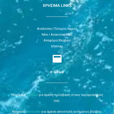
ΧΡΗΣΙΜΑ LINKS
Αναλύσεις Πόσιμου Νερού
Νέα / Ανακοινώσεις
Αναφόρα Βλαβών
Sitemap
e-ύδωρ
Υπηρεσία
e-ύδωρ
για άμεση πρόσβαση στους λογαριασμούς
σας.
Υπηρεσία
Novoville
για άμεση αποστολή αιτήματος βλάβης.