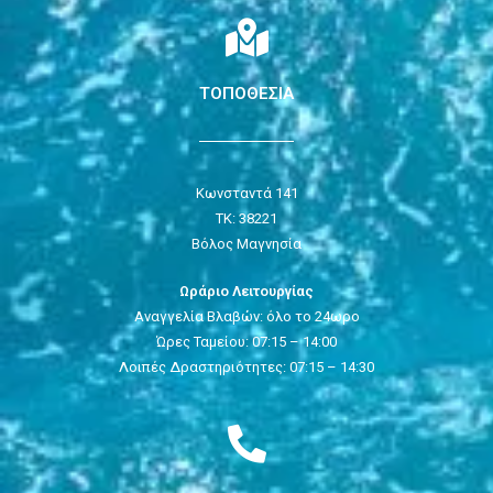
ΤΟΠΟΘΕΣΙΑ
Κωνσταντά 141
ΤΚ: 38221
Βόλος Μαγνησία
Ωράριο Λειτουργίας
Αναγγελία Βλαβών: όλο το 24ωρο
Ώρες Ταμείου: 07:15 – 14:00
Λοιπές Δραστηριότητες: 07:15 – 14:30