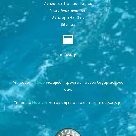
Αναλύσεις Πόσιμου Νερού
Νέα / Ανακοινώσεις
Αναφόρα Βλαβών
Sitemap
e-ύδωρ
Υπηρεσία
e-ύδωρ
για άμεση πρόσβαση στους λογαριασμούς
σας.
Υπηρεσία
Novoville
για άμεση αποστολή αιτήματος βλάβης.