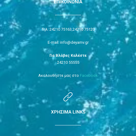
ΕΠΙΚΟΙΝΩΝΙΑ
Τηλ: 24210 75163,
24210 75120
E-mail: info@deyamv.gr
Για Βλάβες Καλέστε
24210 55555
Ακολουθήστε μας στο
Facebook
ΧΡΗΣΙΜΑ LINKS