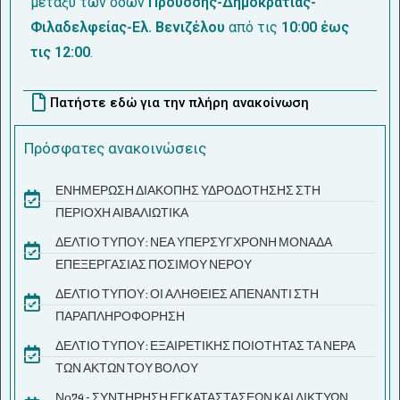
μεταξύ των οδών
Προύσσης-Δημοκρατίας-
Φιλαδελφείας-Ελ. Βενιζέλου
από τις
10:00 έως
τις 12:00
.
Πατήστε εδώ για την πλήρη ανακοίνωση
Πρόσφατες ανακοινώσεις
ΕΝΗΜΕΡΩΣΗ ΔΙΑΚΟΠΗΣ ΥΔΡΟΔΟΤΗΣΗΣ ΣΤΗ
ΠΕΡΙΟΧΗ ΑΙΒΑΛΙΩΤΙΚΑ
ΔΕΛΤΙΟ ΤΥΠΟΥ: ΝΕΑ ΥΠΕΡΣΥΓΧΡΟΝΗ ΜΟΝΑΔΑ
ΕΠΕΞΕΡΓΑΣΙΑΣ ΠΟΣΙΜΟΥ ΝΕΡΟΥ
ΔΕΛΤΙΟ ΤΥΠΟΥ: ΟΙ ΑΛΗΘΕΙΕΣ ΑΠΕΝΑΝΤΙ ΣΤΗ
ΠΑΡΑΠΛΗΡΟΦΟΡΗΣΗ
ΔΕΛΤΙΟ ΤΥΠΟΥ: ΕΞΑΙΡΕΤΙΚΗΣ ΠΟΙΟΤΗΤΑΣ ΤΑ ΝΕΡΑ
ΤΩΝ ΑΚΤΩΝ ΤΟΥ ΒΟΛΟΥ
Νο74 - ΣΥΝΤΗΡΗΣΗ ΕΓΚΑΤΑΣΤΑΣΕΩΝ ΚΑΙ ΔΙΚΤΥΩΝ