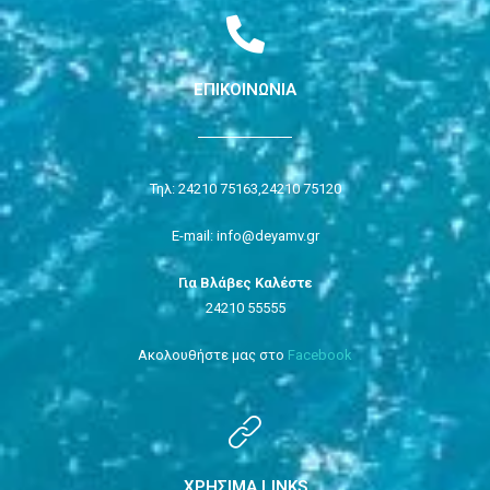
ΕΠΙΚΟΙΝΩΝΙΑ
Τηλ: 24210 75163,
24210 75120
E-mail: info@deyamv.gr
Για Βλάβες Καλέστε
24210 55555
Ακολουθήστε μας στο
Facebook
ΧΡΗΣΙΜΑ LINKS