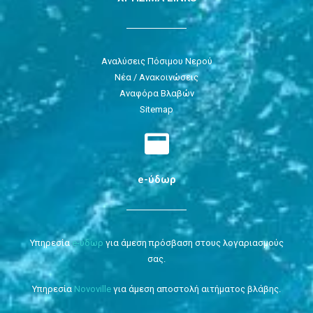
Αναλύσεις Πόσιμου Νερού
Νέα / Ανακοινώσεις
Αναφόρα Βλαβών
Sitemap
e-ύδωρ
Υπηρεσία
e-ύδωρ
για άμεση πρόσβαση στους λογαριασμούς
σας.
Υπηρεσία
Novoville
για άμεση αποστολή αιτήματος βλάβης.