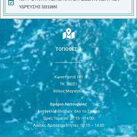
ΥΔΡΕΥΣΗΣ (221269)
ΤΟΠΟΘΕΣΙΑ
Κωνσταντά 141
ΤΚ: 38221
Βόλος Μαγνησία
Ωράριο Λειτουργίας
Αναγγελία Βλαβών: όλο το 24ωρο
Ώρες Ταμείου: 07:15 – 14:00
Λοιπές Δραστηριότητες: 07:15 – 14:30