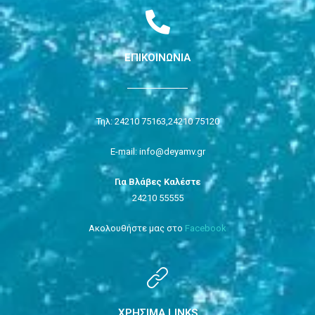
ΕΠΙΚΟΙΝΩΝΙΑ
Τηλ: 24210 75163,
24210 75120
E-mail: info@deyamv.gr
Για Βλάβες Καλέστε
24210 55555
Ακολουθήστε μας στο
Facebook
ΧΡΗΣΙΜΑ LINKS