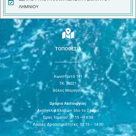
ΛΗΜΝΙΟΥ
ΤΟΠΟΘΕΣΙΑ
Κωνσταντά 141
ΤΚ: 38221
Βόλος Μαγνησία
Ωράριο Λειτουργίας
Αναγγελία Βλαβών: όλο το 24ωρο
Ώρες Ταμείου: 07:15 – 14:00
Λοιπές Δραστηριότητες: 07:15 – 14:30