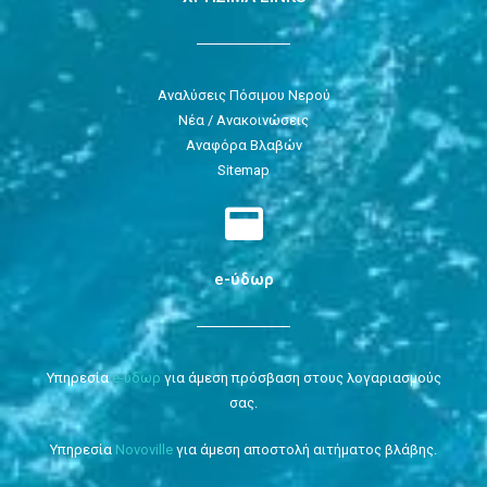
Αναλύσεις Πόσιμου Νερού
Νέα / Ανακοινώσεις
Αναφόρα Βλαβών
Sitemap
e-ύδωρ
Υπηρεσία
e-ύδωρ
για άμεση πρόσβαση στους λογαριασμούς
σας.
Υπηρεσία
Novoville
για άμεση αποστολή αιτήματος βλάβης.