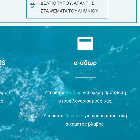
ΔΕΛΤΙΟ ΤΥΠΟΥ: ΑΠΑΝΤΗΣΗ
ΣΤΑ ΨΕΜΑΤΑ ΤΟΥ ΛΗΜΝΙΟΥ
KS
e-ύδωρ
Νερού
Υπηρεσία
e-ύδωρ
για άμεση πρόσβαση
ις
στους λογαριασμούς σας.
ν
Υπηρεσία
Novoville
για άμεση αποστολή
αιτήματος βλάβης.