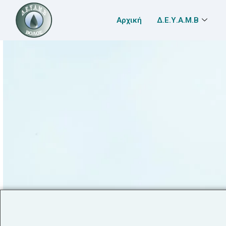
Αρχική
Δ.Ε.Υ.Α.Μ.Β