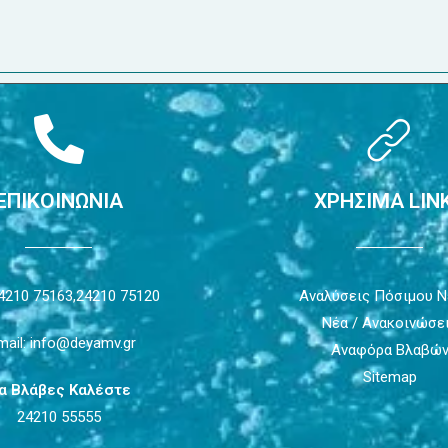
ΕΠΙΚΟΙΝΩΝΙΑ
ΧΡΗΣΙΜΑ LIN
4210 75163,
24210 75120
Αναλύσεις Πόσιμου 
Νέα / Ανακοινώσε
mail: info@deyamv.gr
Αναφόρα Βλαβώ
Sitemap
ια Βλάβες Καλέστε
24210 55555