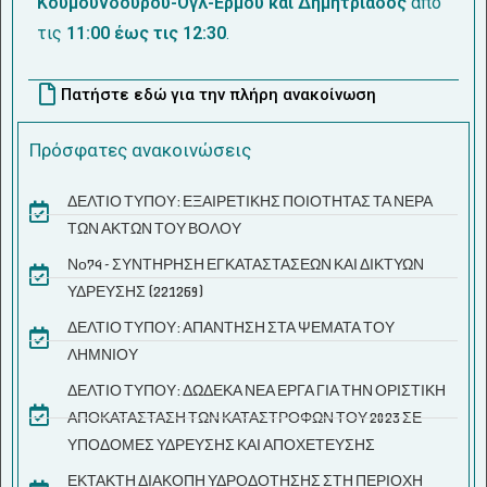
Κουμουνδούρου-Όγλ-Ερμού και Δημητριάδος
από
τις
11:00 έως τις 12:30
.
Πατήστε εδώ για την πλήρη ανακοίνωση
Πρόσφατες ανακοινώσεις
ΔΕΛΤΙΟ ΤΥΠΟΥ: ΕΞΑΙΡΕΤΙΚΗΣ ΠΟΙΟΤΗΤΑΣ ΤΑ ΝΕΡΑ
ΤΩΝ ΑΚΤΩΝ ΤΟΥ ΒΟΛΟΥ
Νο74 - ΣΥΝΤΗΡΗΣΗ ΕΓΚΑΤΑΣΤΑΣΕΩΝ ΚΑΙ ΔΙΚΤΥΩΝ
ΥΔΡΕΥΣΗΣ (221269)
ΔΕΛΤΙΟ ΤΥΠΟΥ: ΑΠΑΝΤΗΣΗ ΣΤΑ ΨΕΜΑΤΑ ΤΟΥ
ΛΗΜΝΙΟΥ
ΔΕΛΤΙΟ ΤΥΠΟΥ: ΔΩΔΕΚΑ ΝΕΑ ΕΡΓΑ ΓΙΑ ΤΗΝ ΟΡΙΣΤΙΚΗ
ΑΠΟΚΑΤΑΣΤΑΣΗ ΤΩΝ ΚΑΤΑΣΤΡΟΦΩΝ ΤΟΥ 2023 ΣΕ
ΥΠΟΔΟΜΕΣ ΥΔΡΕΥΣΗΣ ΚΑΙ ΑΠΟΧΕΤΕΥΣΗΣ
ΕΚΤΑΚΤΗ ΔΙΑΚΟΠΗ ΥΔΡΟΔΟΤΗΣΗΣ ΣΤΗ ΠΕΡΙΟΧΗ