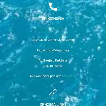
ΕΠΙΚΟΙΝΩΝΙΑ
Τηλ: 24210 75163,
24210 75120
E-mail: info@deyamv.gr
Για Βλάβες Καλέστε
24210 55555
Ακολουθήστε μας στο
Facebook
ΧΡΗΣΙΜΑ LINKS