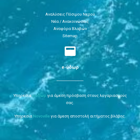
Αναλύσεις Πόσιμου Νερού
Νέα / Ανακοινώσεις
Αναφόρα Βλαβών
Sitemap
e-ύδωρ
Υπηρεσία
e-ύδωρ
για άμεση πρόσβαση στους λογαριασμούς
σας.
Υπηρεσία
Novoville
για άμεση αποστολή αιτήματος βλάβης.