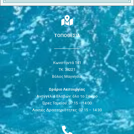
ΤΟΠΟΘΕΣΙΑ
Κωνσταντά 141
ΤΚ: 38221
Βόλος Μαγνησία
Ωράριο Λειτουργίας
Αναγγελία Βλαβών: όλο το 24ωρο
Ώρες Ταμείου: 07:15 – 14:00
Λοιπές Δραστηριότητες: 07:15 – 14:30