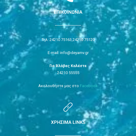
ΕΠΙΚΟΙΝΩΝΙΑ
Τηλ: 24210 75163,
24210 75120
E-mail: info@deyamv.gr
Για Βλάβες Καλέστε
24210 55555
Ακολουθήστε μας στο
Facebook
ΧΡΗΣΙΜΑ LINKS