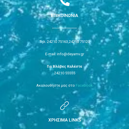
ΕΠΙΚΟΙΝΩΝΙΑ
Τηλ: 24210 75163,
24210 75120
E-mail: info@deyamv.gr
Για Βλάβες Καλέστε
24210 55555
Ακολουθήστε μας στο
Facebook
ΧΡΗΣΙΜΑ LINKS