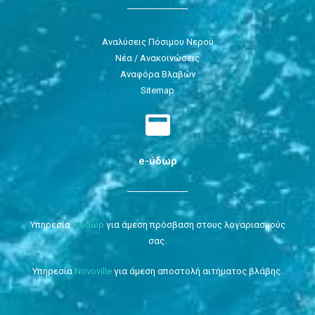
Αναλύσεις Πόσιμου Νερού
Νέα / Ανακοινώσεις
Αναφόρα Βλαβών
Sitemap
e-ύδωρ
Υπηρεσία
e-ύδωρ
για άμεση πρόσβαση στους λογαριασμούς
σας.
Υπηρεσία
Novoville
για άμεση αποστολή αιτήματος βλάβης.