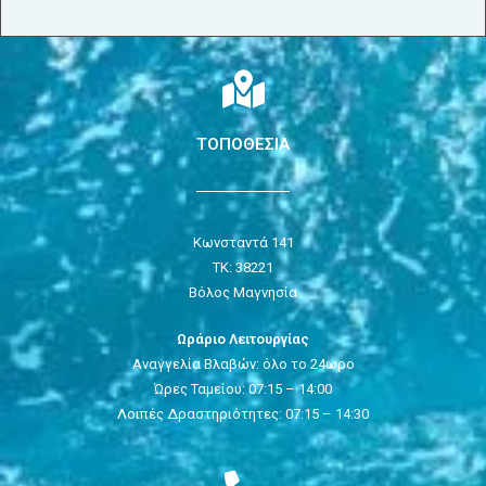
ΤΟΠΟΘΕΣΙΑ
Κωνσταντά 141
ΤΚ: 38221
Βόλος Μαγνησία
Ωράριο Λειτουργίας
Αναγγελία Βλαβών: όλο το 24ωρο
Ώρες Ταμείου: 07:15 – 14:00
Λοιπές Δραστηριότητες: 07:15 – 14:30