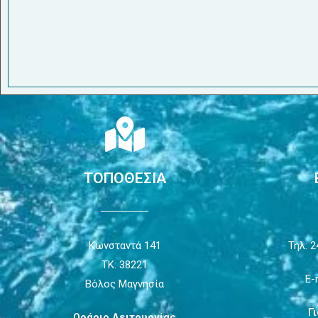
ΤΟΠΟΘΕΣΙΑ
Κωνσταντά 141
Τηλ: 2
ΤΚ: 38221
E-
Βόλος Μαγνησία
Γ
Ωράριο Λειτουργίας