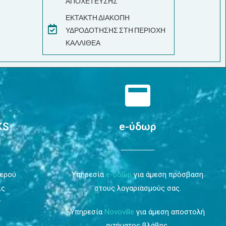
ΑΠΟΧΕΤΕΥΣΗΣ
ΕΚΤΑΚΤΗ ΔΙΑΚΟΠΗ
ΥΔΡΟΔΟΤΗΣΗΣ ΣΤΗ ΠΕΡΙΟΧΗ
ΚΑΛΛΙΘΕΑ
KS
e-ύδωρ
Νερού
Υπηρεσία
e-ύδωρ
για άμεση πρόσβαση
ις
στους λογαριασμούς σας.
ν
Υπηρεσία
Novoville
για άμεση αποστολή
αιτήματος βλάβης.