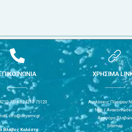
ΕΠΙΚΟΙΝΩΝΙΑ
ΧΡΗΣΙΜΑ LIN
4210 75163,
24210 75120
Αναλύσεις Πόσιμου 
Νέα / Ανακοινώσε
mail: info@deyamv.gr
Αναφόρα Βλαβώ
Sitemap
ια Βλάβες Καλέστε