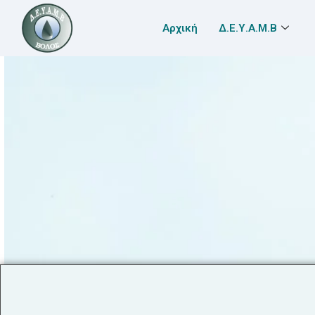
Αρχική
Δ.Ε.Υ.Α.Μ.Β