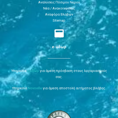
Αναλύσεις Πόσιμου Νερού
Νέα / Ανακοινώσεις
Αναφόρα Βλαβών
Sitemap
e-ύδωρ
Υπηρεσία
e-ύδωρ
για άμεση πρόσβαση στους λογαριασμούς
σας.
Υπηρεσία
Novoville
για άμεση αποστολή αιτήματος βλάβης.