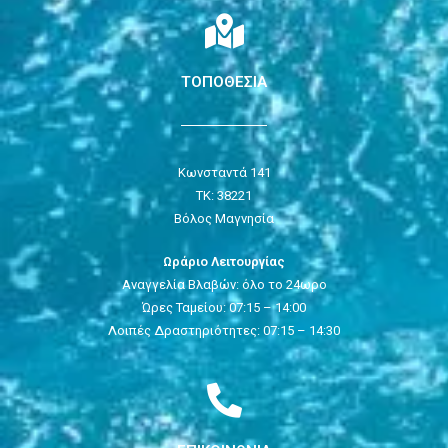
ΤΟΠΟΘΕΣΙΑ
Κωνσταντά 141
ΤΚ: 38221
Βόλος Μαγνησία
Ωράριο Λειτουργίας
Αναγγελία Βλαβών: όλο το 24ωρο
Ώρες Ταμείου: 07:15 – 14:00
Λοιπές Δραστηριότητες: 07:15 – 14:30