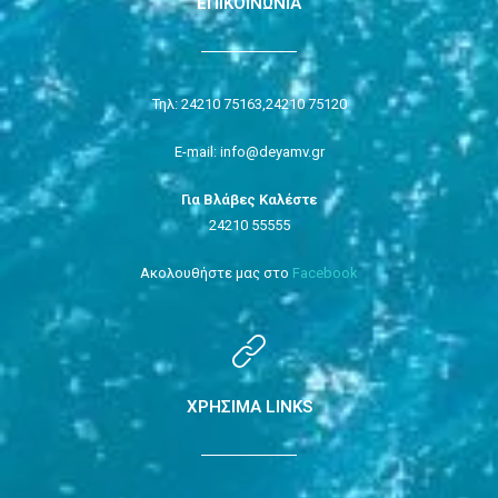
ΕΠΙΚΟΙΝΩΝΙΑ
Τηλ: 24210 75163,
24210 75120
E-mail: info@deyamv.gr
Για Βλάβες Καλέστε
24210 55555
Ακολουθήστε μας στο
Facebook
ΧΡΗΣΙΜΑ LINKS