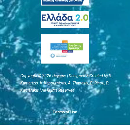
Copyright © 2026 Deyamv | Designed & Created by S.
Kantartzis, V. Kapourniotis, Α. Thanasis, E. Rinou, D.
Kantarakis | All Rights Reserved
Terms of Use
/