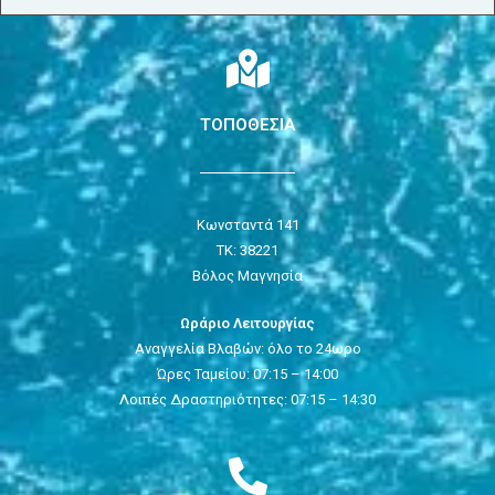
ΤΟΠΟΘΕΣΙΑ
Κωνσταντά 141
ΤΚ: 38221
Βόλος Μαγνησία
Ωράριο Λειτουργίας
Αναγγελία Βλαβών: όλο το 24ωρο
Ώρες Ταμείου: 07:15 – 14:00
Λοιπές Δραστηριότητες: 07:15 – 14:30