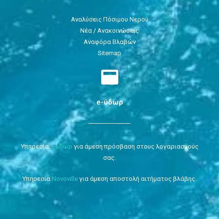
Αναλύσεις Πόσιμου Νερού
Νέα / Ανακοινώσεις
Αναφόρα Βλαβών
Sitemap
e-ύδωρ
Υπηρεσία
e-ύδωρ
για άμεση πρόσβαση στους λογαριασμούς
σας.
Υπηρεσία
Novoville
για άμεση αποστολή αιτήματος βλάβης.