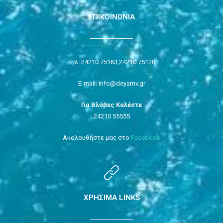
ΕΠΙΚΟΙΝΩΝΙΑ
Τηλ: 24210 75163,
24210 75120
E-mail: info@deyamv.gr
Για Βλάβες Καλέστε
24210 55555
Ακολουθήστε μας στο
Facebook
ΧΡΗΣΙΜΑ LINKS