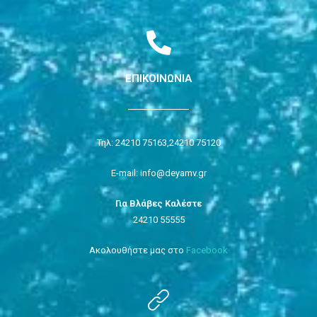
ΕΠΙΚΟΙΝΩΝΙΑ
Τηλ: 24210 75163,
24210 75120
E-mail: info@deyamv.gr
Για Βλάβες Καλέστε
24210 55555
Ακολουθήστε μας στο
Facebook