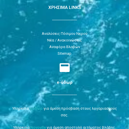
ΧΡΗΣΙΜΑ LINKS
Αναλύσεις Πόσιμου Νερού
Νέα / Ανακοινώσεις
Αναφόρα Βλαβών
Sitemap
e-ύδωρ
Υπηρεσία
e-ύδωρ
για άμεση πρόσβαση στους λογαριασμούς
σας.
Υπηρεσία
Novoville
για άμεση αποστολή αιτήματος βλάβης.