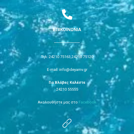
ΕΠΙΚΟΙΝΩΝΙΑ
Τηλ: 24210 75163,
24210 75120
E-mail: info@deyamv.gr
Για Βλάβες Καλέστε
24210 55555
Ακολουθήστε μας στο
Facebook