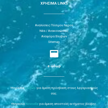
ΧΡΗΣΙΜΑ LINKS
Αναλύσεις Πόσιμου Νερού
Νέα / Ανακοινώσεις
Αναφόρα Βλαβών
Sitemap
e-ύδωρ
Υπηρεσία
e-ύδωρ
για άμεση πρόσβαση στους λογαριασμούς
σας.
Υπηρεσία
Novoville
για άμεση αποστολή αιτήματος βλάβης.