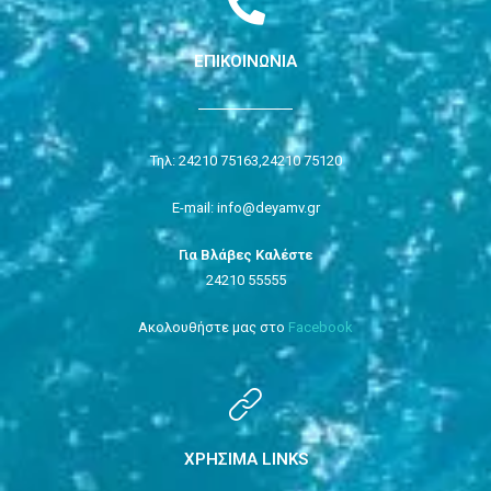
ΕΠΙΚΟΙΝΩΝΙΑ
Τηλ: 24210 75163,
24210 75120
E-mail: info@deyamv.gr
Για Βλάβες Καλέστε
24210 55555
Ακολουθήστε μας στο
Facebook
ΧΡΗΣΙΜΑ LINKS