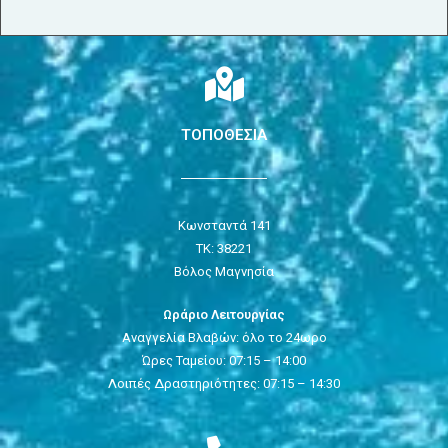
ΤΟΠΟΘΕΣΙΑ
Κωνσταντά 141
ΤΚ: 38221
Βόλος Μαγνησία
Ωράριο Λειτουργίας
Αναγγελία Βλαβών: όλο το 24ωρο
Ώρες Ταμείου: 07:15 – 14:00
Λοιπές Δραστηριότητες: 07:15 – 14:30