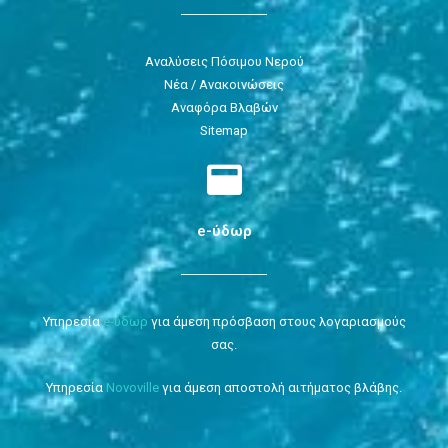
Αναλύσεις Πόσιμου Νερού
Νέα / Ανακοινώσεις
Αναφόρα Βλαβών
Sitemap
e-ύδωρ
Υπηρεσία
e-ύδωρ
για άμεση πρόσβαση στους λογαριασμούς
σας.
Υπηρεσία
Novoville
για άμεση αποστολή αιτήματος βλάβης.