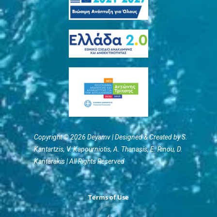
Copyright © 2026 Deyamv | Designed & Created by S.
Kantartzis, V. Kapourniotis, Α. Thanasis, E. Rinou, D.
Kantarakis | All Rights Reserved
Terms of Use
/