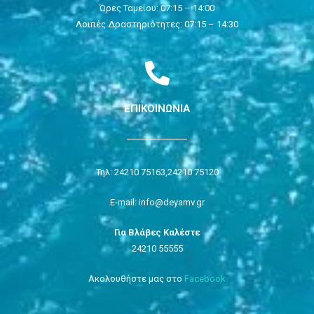
Ώρες Ταμείου: 07:15 – 14:00
Λοιπές Δραστηριότητες: 07:15 – 14:30
ΕΠΙΚΟΙΝΩΝΙΑ
Τηλ: 24210 75163,
24210 75120
E-mail: info@deyamv.gr
Για Βλάβες Καλέστε
24210 55555
Ακολουθήστε μας στο
Facebook