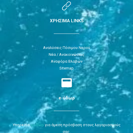
ΧΡΗΣΙΜΑ LINKS
Αναλύσεις Πόσιμου Νερού
Νέα / Ανακοινώσεις
Αναφόρα Βλαβών
Sitemap
e-ύδωρ
Υπηρεσία
e-ύδωρ
για άμεση πρόσβαση στους λογαριασμούς
σας.