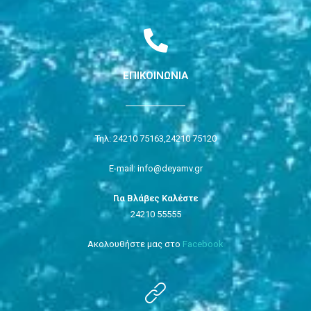
ΕΠΙΚΟΙΝΩΝΙΑ
Τηλ: 24210 75163,
24210 75120
E-mail: info@deyamv.gr
Για Βλάβες Καλέστε
24210 55555
Ακολουθήστε μας στο
Facebook