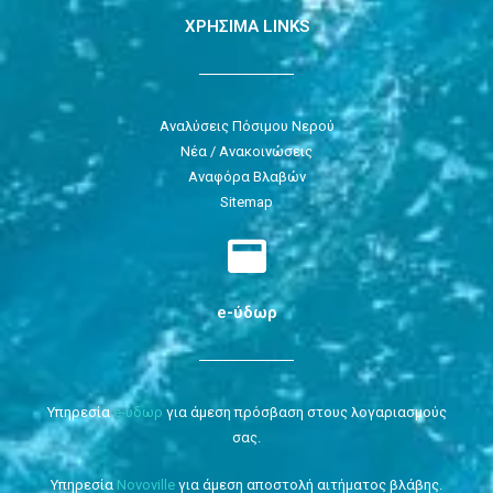
ΧΡΗΣΙΜΑ LINKS
Αναλύσεις Πόσιμου Νερού
Νέα / Ανακοινώσεις
Αναφόρα Βλαβών
Sitemap
e-ύδωρ
Υπηρεσία
e-ύδωρ
για άμεση πρόσβαση στους λογαριασμούς
σας.
Υπηρεσία
Novoville
για άμεση αποστολή αιτήματος βλάβης.