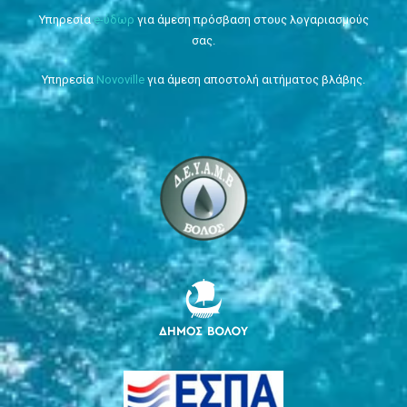
Υπηρεσία
e-ύδωρ
για άμεση πρόσβαση στους λογαριασμούς
σας.
Υπηρεσία
Novoville
για άμεση αποστολή αιτήματος βλάβης.