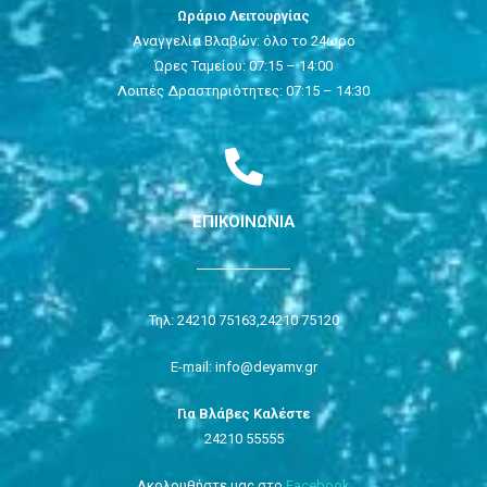
Ωράριο Λειτουργίας
Αναγγελία Βλαβών: όλο το 24ωρο
Ώρες Ταμείου: 07:15 – 14:00
Λοιπές Δραστηριότητες: 07:15 – 14:30
ΕΠΙΚΟΙΝΩΝΙΑ
Τηλ: 24210 75163,
24210 75120
E-mail: info@deyamv.gr
Για Βλάβες Καλέστε
24210 55555
Ακολουθήστε μας στο
Facebook