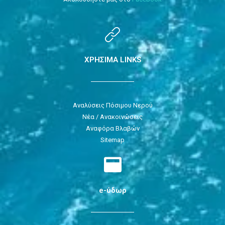
ΧΡΗΣΙΜΑ LINKS
Αναλύσεις Πόσιμου Νερού
Νέα / Ανακοινώσεις
Αναφόρα Βλαβών
Sitemap
e-ύδωρ