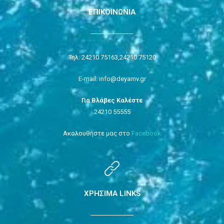
ΕΠΙΚΟΙΝΩΝΙΑ
Τηλ: 24210 75163,
24210 75120
E-mail: info@deyamv.gr
Για Βλάβες Καλέστε
24210 55555
Ακολουθήστε μας στο
Facebook
ΧΡΗΣΙΜΑ LINKS