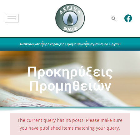
Ανακοινώσεις
Προκηρύξεις Προμηθειών
Διαγωνισμοί Έργων
Προκηρύξεις
Προμηθειών
The current query has no posts. Please make sure
you have published items matching your query.