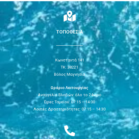
ΤΟΠΟΘΕΣΙΑ
Κωνσταντά 141
ΤΚ: 38221
Βόλος Μαγνησία
Ωράριο Λειτουργίας
Αναγγελία Βλαβών: όλο το 24ωρο
Ώρες Ταμείου: 07:15 – 14:00
Λοιπές Δραστηριότητες: 07:15 – 14:30