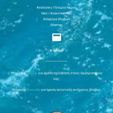
Αναλύσεις Πόσιμου Νερού
Νέα / Ανακοινώσεις
Αναφόρα Βλαβών
Sitemap
e-ύδωρ
Υπηρεσία
e-ύδωρ
για άμεση πρόσβαση στους λογαριασμούς
σας.
Υπηρεσία
Novoville
για άμεση αποστολή αιτήματος βλάβης.