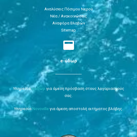
Αναλύσεις Πόσιμου Νερού
Νέα / Ανακοινώσεις
Αναφόρα Βλαβών
Sitemap
e-ύδωρ
Υπηρεσία
e-ύδωρ
για άμεση πρόσβαση στους λογαριασμούς
σας.
Υπηρεσία
Novoville
για άμεση αποστολή αιτήματος βλάβης.