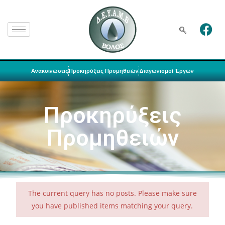
Ανακοινώσεις
Προκηρύξεις Προμηθειών
Διαγωνισμοί Έργων
Προκηρύξεις
Προμηθειών
The current query has no posts. Please make sure
you have published items matching your query.