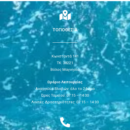
ΤΟΠΟΘΕΣΙΑ
Κωνσταντά 141
ΤΚ: 38221
Βόλος Μαγνησία
Ωράριο Λειτουργίας
Αναγγελία Βλαβών: όλο το 24ωρο
Ώρες Ταμείου: 07:15 – 14:00
Λοιπές Δραστηριότητες: 07:15 – 14:30