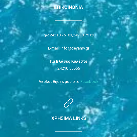
ΕΠΙΚΟΙΝΩΝΙΑ
Τηλ: 24210 75163,
24210 75120
E-mail: info@deyamv.gr
Για Βλάβες Καλέστε
24210 55555
Ακολουθήστε μας στο
Facebook
ΧΡΗΣΙΜΑ LINKS