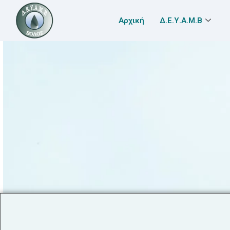
Αρχική
Δ.Ε.Υ.Α.Μ.Β