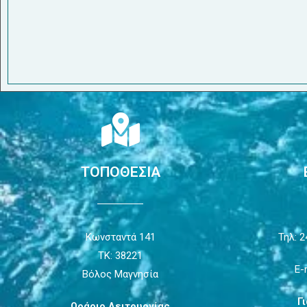
ΤΟΠΟΘΕΣΙΑ
Κωνσταντά 141
Τηλ: 2
ΤΚ: 38221
E-
Βόλος Μαγνησία
Γ
Ωράριο Λειτουργίας