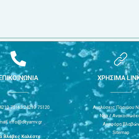
ΕΠΙΚΟΙΝΩΝΙΑ
ΧΡΗΣΙΜΑ LIN
4210 75163,
24210 75120
Αναλύσεις Πόσιμου 
Νέα / Ανακοινώσε
mail: info@deyamv.gr
Αναφόρα Βλαβώ
Sitemap
ια Βλάβες Καλέστε