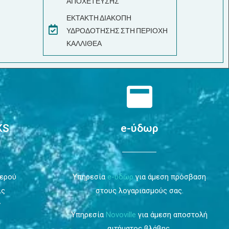
ΑΠΟΧΕΤΕΥΣΗΣ
ΕΚΤΑΚΤΗ ΔΙΑΚΟΠΗ
ΥΔΡΟΔΟΤΗΣΗΣ ΣΤΗ ΠΕΡΙΟΧΗ
ΚΑΛΛΙΘΕΑ
KS
e-ύδωρ
Νερού
Υπηρεσία
e-ύδωρ
για άμεση πρόσβαση
ις
στους λογαριασμούς σας.
ν
Υπηρεσία
Novoville
για άμεση αποστολή
αιτήματος βλάβης.