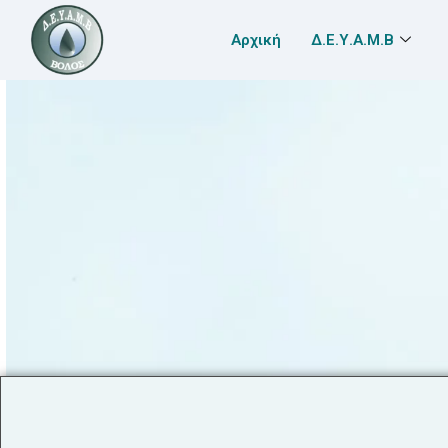
Αρχική
Δ.Ε.Υ.Α.Μ.Β