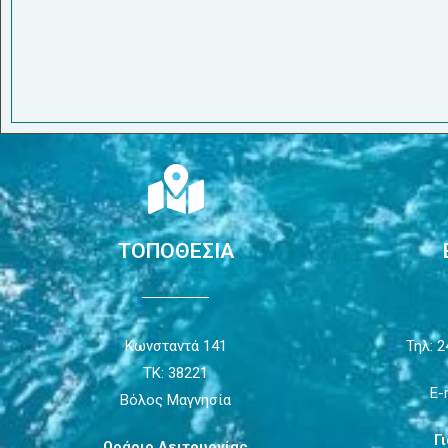
ΤΟΠΟΘΕΣΙΑ
Κωνσταντά 141
Τηλ: 2
ΤΚ: 38221
E-
Βόλος Μαγνησία
Γ
Ωράριο Λειτουργίας