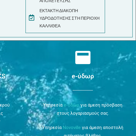
ΑΠΟΧΕΤΕΥΣΗΣ
ΕΚΤΑΚΤΗ ΔΙΑΚΟΠΗ
ΥΔΡΟΔΟΤΗΣΗΣ ΣΤΗ ΠΕΡΙΟΧΗ
ΚΑΛΛΙΘΕΑ
KS
e-ύδωρ
Νερού
Υπηρεσία
e-ύδωρ
για άμεση πρόσβαση
ις
στους λογαριασμούς σας.
ν
Υπηρεσία
Novoville
για άμεση αποστολή
αιτήματος βλάβης.