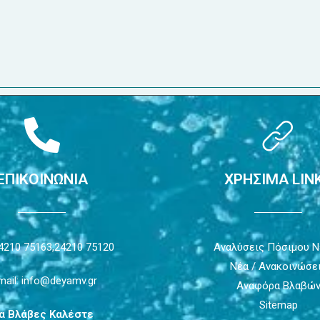
ΕΠΙΚΟΙΝΩΝΙΑ
ΧΡΗΣΙΜΑ LIN
4210 75163,
24210 75120
Αναλύσεις Πόσιμου 
Νέα / Ανακοινώσε
mail: info@deyamv.gr
Αναφόρα Βλαβώ
Sitemap
ια Βλάβες Καλέστε