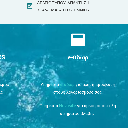
ΔΕΛΤΙΟ ΤΥΠΟΥ: ΑΠΑΝΤΗΣΗ
ΣΤΑ ΨΕΜΑΤΑ ΤΟΥ ΛΗΜΝΙΟΥ
KS
e-ύδωρ
Νερού
Υπηρεσία
e-ύδωρ
για άμεση πρόσβαση
ις
στους λογαριασμούς σας.
ν
Υπηρεσία
Novoville
για άμεση αποστολή
αιτήματος βλάβης.