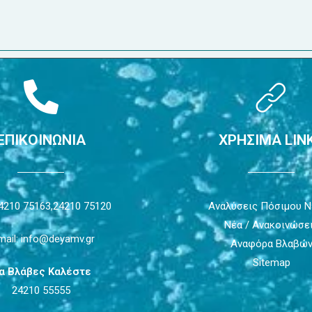
ΕΠΙΚΟΙΝΩΝΙΑ
ΧΡΗΣΙΜΑ LIN
4210 75163,
24210 75120
Αναλύσεις Πόσιμου 
Νέα / Ανακοινώσε
mail: info@deyamv.gr
Αναφόρα Βλαβώ
Sitemap
ια Βλάβες Καλέστε
24210 55555