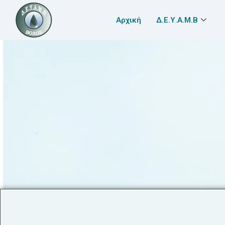
Αρχική
Δ.Ε.Υ.Α.Μ.Β