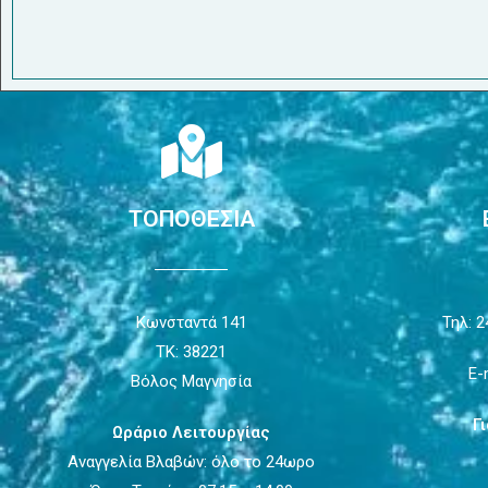
ΤΟΠΟΘΕΣΙΑ
Κωνσταντά 141
Τηλ: 2
ΤΚ: 38221
E-
Βόλος Μαγνησία
Γ
Ωράριο Λειτουργίας
Αναγγελία Βλαβών: όλο το 24ωρο