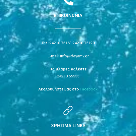
ΕΠΙΚΟΙΝΩΝΙΑ
Τηλ: 24210 75163,
24210 75120
E-mail: info@deyamv.gr
Για Βλάβες Καλέστε
24210 55555
Ακολουθήστε μας στο
Facebook
ΧΡΗΣΙΜΑ LINKS