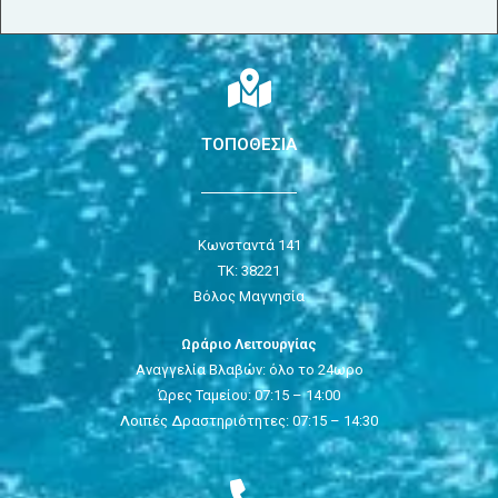
ΤΟΠΟΘΕΣΙΑ
Κωνσταντά 141
ΤΚ: 38221
Βόλος Μαγνησία
Ωράριο Λειτουργίας
Αναγγελία Βλαβών: όλο το 24ωρο
Ώρες Ταμείου: 07:15 – 14:00
Λοιπές Δραστηριότητες: 07:15 – 14:30