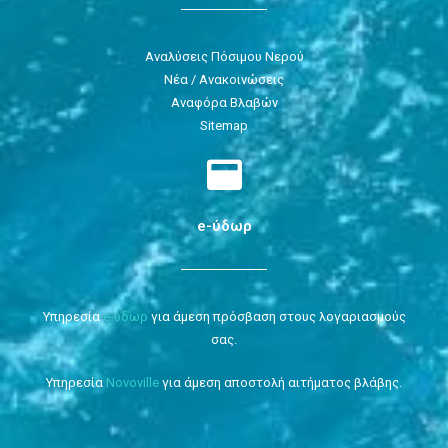
Αναλύσεις Πόσιμου Νερού
Νέα / Ανακοινώσεις
Αναφόρα Βλαβών
Sitemap
e-ύδωρ
Υπηρεσία
e-ύδωρ
για άμεση πρόσβαση στους λογαριασμούς
σας.
Υπηρεσία
Novoville
για άμεση αποστολή αιτήματος βλάβης.