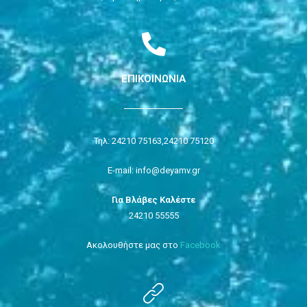
ΕΠΙΚΟΙΝΩΝΙΑ
Τηλ: 24210 75163,
24210 75120
E-mail: info@deyamv.gr
Για Βλάβες Καλέστε
24210 55555
Ακολουθήστε μας στο
Facebook