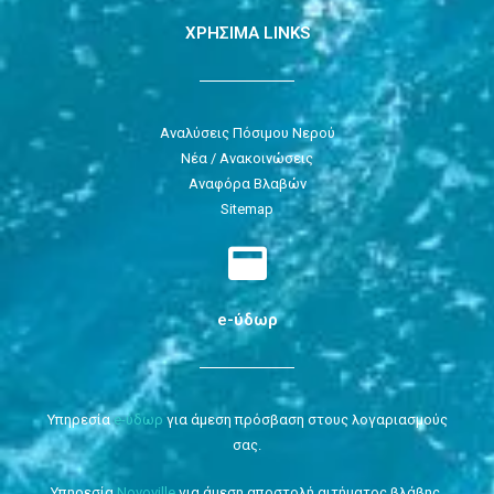
ΧΡΗΣΙΜΑ LINKS
Αναλύσεις Πόσιμου Νερού
Νέα / Ανακοινώσεις
Αναφόρα Βλαβών
Sitemap
e-ύδωρ
Υπηρεσία
e-ύδωρ
για άμεση πρόσβαση στους λογαριασμούς
σας.
Υπηρεσία
Novoville
για άμεση αποστολή αιτήματος βλάβης.