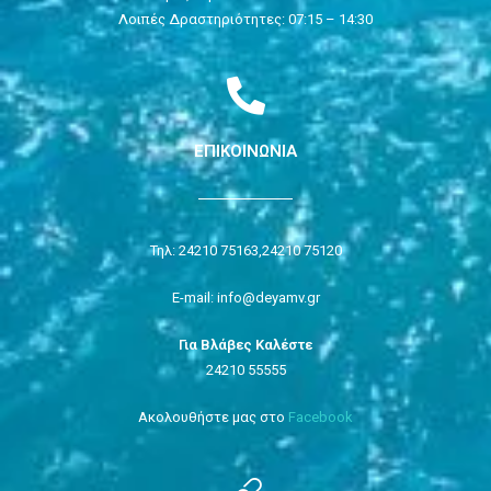
Λοιπές Δραστηριότητες: 07:15 – 14:30
ΕΠΙΚΟΙΝΩΝΙΑ
Τηλ: 24210 75163,
24210 75120
E-mail: info@deyamv.gr
Για Βλάβες Καλέστε
24210 55555
Ακολουθήστε μας στο
Facebook