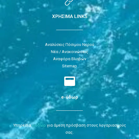
ΧΡΗΣΙΜΑ LINKS
Αναλύσεις Πόσιμου Νερού
Νέα / Ανακοινώσεις
Αναφόρα Βλαβών
Sitemap
e-ύδωρ
Υπηρεσία
e-ύδωρ
για άμεση πρόσβαση στους λογαριασμούς
σας.