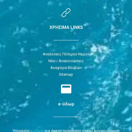
ΧΡΗΣΙΜΑ LINKS
Αναλύσεις Πόσιμου Νερού
Νέα / Ανακοινώσεις
Αναφόρα Βλαβών
Sitemap
e-ύδωρ
Υπηρεσία
e-ύδωρ
για άμεση πρόσβαση στους λογαριασμούς