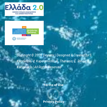
Copyright © 2026 Deyamv | Designed & Created by S.
Kantartzis, V. Kapourniotis, Α. Thanasis, E. Rinou, D.
Kantarakis | All Rights Reserved
Terms of Use
/
Privacy Policy