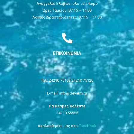
Αναγγελία Βλαβών: όλο το 24ωρο
Ώρες Ταμείου: 07:15 – 14:00
Λοιπές Δραστηριότητες: 07:15 – 14:30
ΕΠΙΚΟΙΝΩΝΙΑ
Τηλ: 24210 75163,
24210 75120
E-mail: info@deyamv.gr
Για Βλάβες Καλέστε
24210 55555
Ακολουθήστε μας στο
Facebook