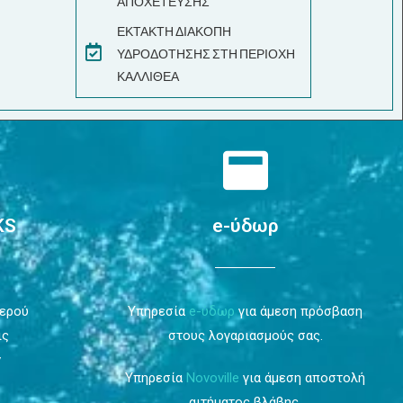
ΑΠΟΧΕΤΕΥΣΗΣ
ΕΚΤΑΚΤΗ ΔΙΑΚΟΠΗ
ΥΔΡΟΔΟΤΗΣΗΣ ΣΤΗ ΠΕΡΙΟΧΗ
ΚΑΛΛΙΘΕΑ
KS
e-ύδωρ
Νερού
Υπηρεσία
e-ύδωρ
για άμεση πρόσβαση
ις
στους λογαριασμούς σας.
ν
Υπηρεσία
Novoville
για άμεση αποστολή
αιτήματος βλάβης.