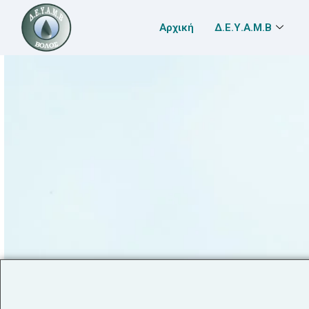
Αρχική
Δ.Ε.Υ.Α.Μ.Β