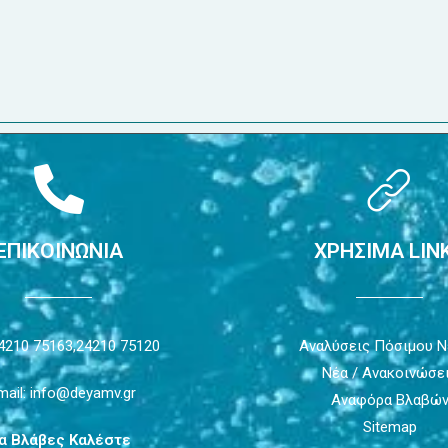
ΕΠΙΚΟΙΝΩΝΙΑ
ΧΡΗΣΙΜΑ LIN
4210 75163,
24210 75120
Αναλύσεις Πόσιμου 
Νέα / Ανακοινώσε
mail: info@deyamv.gr
Αναφόρα Βλαβώ
Sitemap
ια Βλάβες Καλέστε