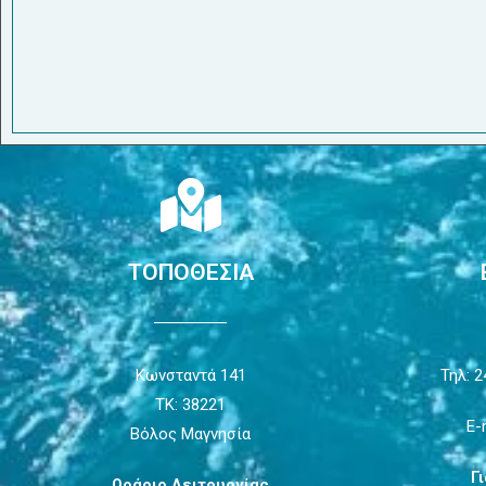
ΤΟΠΟΘΕΣΙΑ
Κωνσταντά 141
Τηλ: 2
ΤΚ: 38221
E-
Βόλος Μαγνησία
Γ
Ωράριο Λειτουργίας